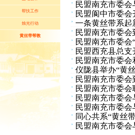
民盟南充市委会
帮扶工作
民盟阆中市委会
活动
一条黄丝带系起
烛光行动
民盟南充市委会
黄丝带帮教
民盟南充市委会
教活动
民盟西充县总支开
民盟南充市委会
仪陇县举办“黄丝
力乡村振兴活动
民盟南充市委会
民盟南充市委会
培训
民盟南充市委会
民盟南充市委会
丝带帮教活动
同心共系“黄丝带
芽”黄丝带帮教
民盟南充市委会