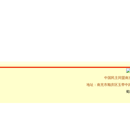
冬”大走访活动
中国民主同盟南充市
地址：南充市顺庆区玉带中路16
蜀I