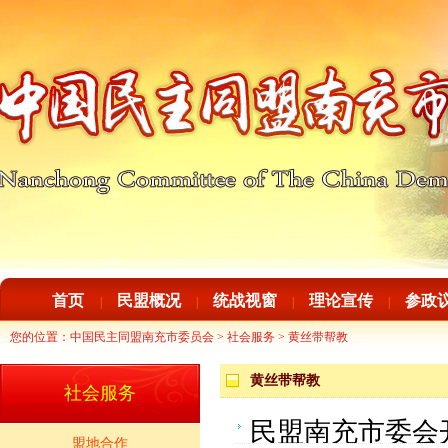
首页
民盟概况
统战视窗
理论宣传
参政
|
|
|
|
您的位置：
中国民主同盟南充市委员会
>
社会服务
>
黄丝带帮教
黄丝带帮教
社会服务
民盟南充市委会
盟地合作