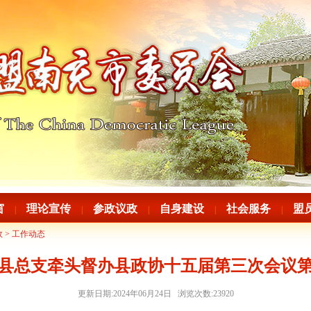
窗
理论宣传
参政议政
自身建设
社会服务
盟
|
|
|
|
|
政
>
工作动态
县总支牵头督办县政协十五届第三次会议第
更新日期:2024年06月24日 浏览次数:
23920