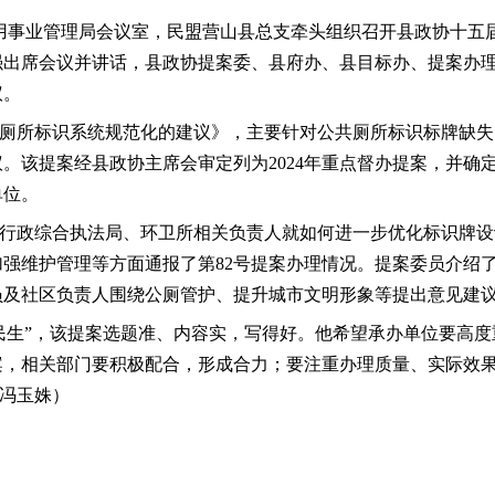
公用事业管理局会议室，民盟营山县总支牵头组织召开县政协十五
强出席会议并讲话，县政协提案委、县府办、县目标办、提案办
议。
共厕所标识系统规范化的建议》，主要针对公共厕所标识标牌缺
。该提案经县政协主席会审定列为2024年重点督办提案，并确
单位。
行政综合执法局、环卫所相关负责人就如何进一步优化标识牌设
强维护管理等方面通报了第82号提案办理情况。提案委员介绍
员及社区负责人围绕公厕管护、提升城市文明形象等提出意见建
民生”，该提案选题准、内容实，写得好。他希望承办单位要高
案，相关部门要积极配合，形成合力；要注重办理质量、实际效
冯玉姝）