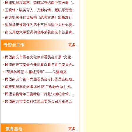
民盟盟员程萧寒、苟棋军当选阆中市医养（..
03-22
王晓锋：以美育人、光影传情，履职尽责绽..
03-22
南充盟员任佳英新书《恋恋古厝》出版发行
08-03
盟员杨庚被聘任为第十三届民盟中央社会委..
南充开放大学盟员胡晓婷荣获南充市首届青..
07-30
07-30
专委会工作
更多..
07-27
民盟南充市委会文化教育委员会开展 “文化..
07-16
民盟南充市委会召开参政议政与青年委员会..
07-15
“荷风传雅意·巾帼绽芳华” ——民盟南充..
07-15
民盟南充市第十六届委员会专门委员会组成..
07-15
南充盟员李化树出席民盟“产教融合助力乡..
06-18
民盟省委青年工委叶刚一行赴张澜纪念馆、..
06-18
民盟南充市委会科技医卫委员会召开座谈会
教育基地
更多..