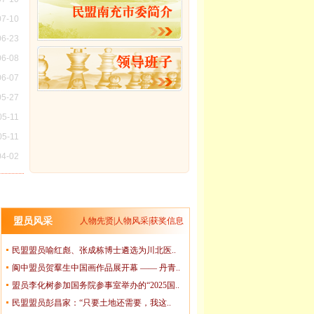
07-10
06-23
06-08
06-07
05-27
立80周年庆祝活动隆重举
四川民盟川东北片区反映社情民意信息工作会
05-11
在南充市召开
05-11
04-02
03-24
03-12
10-23
盟员风采
人物先贤
|
人物风采
|
获奖信息
04-11
民盟盟员喻红彪、张成栋博士遴选为川北医..
10-08
阆中盟员贺羣生中国画作品展开幕 —— 丹青..
12-04
盟员李化树参加国务院参事室举办的“2025国..
11-03
民盟盟员彭昌家：“只要土地还需要，我这..
02-28