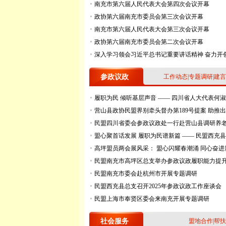
南充市第六届人民代表大会第四次会议开幕
政协第六届南充市委员会第三次会议开幕
南充市第六届人民代表大会第三次会议开幕
政协第六届南充市委员会第二次会议开幕
深入学习领会习近平总书记重要讲话精神 奋力开创
参政议政
工作动态
|
专题调研
|
建言
履职为民 倾听基层声音 —— 四川省人大代表何淑
营山县政协民盟界别牵头督办第189号提案 助推出
民盟四川省委会参政议政处一行赴营山县调研养老
盟心聚首话发展 履职为民谱新篇 —— 民盟西充县总支
高坪盟员两会展风采： 盟心闪耀春潮涌 同心奋进
民盟南充市高坪区总支举办参政议政履职能力提
民盟南充市委会赴杭州市开展专题调研
民盟西充县总支召开2025年参政议政工作座谈会
民盟上海市奉贤区委会来南充开展专题调研
社会服务
盟地合作
|
帮扶