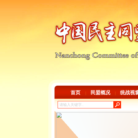
首页
民盟概况
统战视
|
|