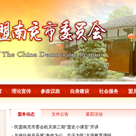
窗
理论宣传
参政议政
自身建设
社会服务
盟
|
|
|
|
|
盟务动态
文件公告
基层活动
民盟南充市委会机关第三期“盟史小课堂”开讲
吴德赴南充开展“参政为公、实干为民”主题教育调研