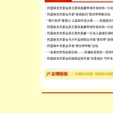
民盟南充市委会原主委朱家媛带领市老科协一行赴
民盟南充市委会开展“春燕盼归”黄丝带帮教活动
“童行有伴”暖童心 公益助学进火烽 ——民盟南充市
民盟南充市委会原主委朱家媛带领市老科协一行赴
民盟南充市委会原主委朱家媛一行深入嘉陵区调研
民盟南充市委会与川中监狱联合开展“黄丝带”亲情走
民盟阆中市委会开展“黄丝带帮教”活动
一条黄丝带系起新生路 ——张澜故居里的一堂特
民盟南充市委会到嘉陵监狱开展“关爱成长·守护未来
中国民主同盟
|
民盟四川省