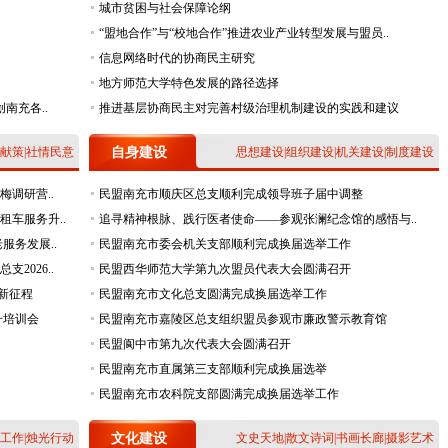
城市贫困与社会保障论纲
关于做好向市委统战部报送《党外人士意见建议》工作的通..
“盟地合作”与“校地合作”推进农业产业转型发展与盟员..
民盟南充市委关于印发《民盟南充市委2019年工作要点》的..
信息网络时代的协商民主研究
【营山、开放大学】民盟营山县总支与民盟南充开放大学支..
地方师范大学特色发展的路径选择
南充各..
推进基层协商民主对完善村级治理机制建设的实践和建议
【顺庆】民盟南充市顺庆区总支开展农村供水保障专题调研
【高坪】盟心聚力护幼苗 严防溺水筑平安 —— 民盟高坪区..
献策
|
社情民意
自身建设
思想建设
|
组织建设
|
机关建设
|
制度建设
【嘉陵】盟系童心伴暑期 诵读启智护成长 —— 民盟嘉陵区..
梅调研营..
【顺庆】民盟顺庆区总支开展脱贫奔康产业园运营发展专题..
民盟南充市顺庆区总支顺利完成领导班子届中调整
租车服务升..
追寻精神根脉、践行医者使命——参观张澜纪念馆的感悟与..
【仪陇】传承先贤风范 凝聚奋进力量 —— 民盟仪陇县总支..
服务发展..
民盟南充市委会机关支部顺利完成换届选举工作
【蓬安】民盟蓬安二中支部开展暑期家访赠书活动
2026..
民盟西华师范大学第九次盟员代表大会圆满召开
【南职院】科技赋能·创业筑梦·教育润心 —— 民盟南充职..
新征程
民盟南充市文化总支圆满完成换届选举工作
【顺庆】民盟顺庆区综合支部开展“光影铸魂守初心，实干..
升培训会
民盟南充市嘉陵区总支组织盟员参观市廉政警示教育馆
【阆中】丰富载体践初心 实干履职显担当 ——民盟阆中市..
民盟阆中市第九次代表大会圆满召开
民盟南充市直属第三支部顺利完成换届选举
民盟南充市农科院支部圆满完成换届选举工作
工作
|
烛光行动
文化建设
文史天地
|
散文诗词
|
书画长廊
|
摄影艺术