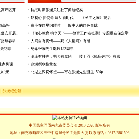
高坪区开..
抗战时期张澜关注壮丁问题纪实
铭初心 担使命 建功新时代——《民主之澜》观后
高坪..
奋斗在红星闪耀时——阆中人的红色血脉
蓬安开展..
《倾心教育 桃李天下——教育工作者张澜》专题展在保定举..
指导春耕..
人间自有真情——观《人世间》有感
访帮..
纪念张澜先生诞辰152周年
晓庄有钟声，书乡有邀约——读丁羽《晓庄钟声》有感
殊家风课
张澜撰联挽挚友
”亲..
北湖之深切怀想——写在张澜先生诞生150年
委
|
张澜纪念馆
|
中国民主同盟南充市委员会 © 2013-2026 版权所有
地址：南充市顺庆区玉带中路16号民主党派大厦 联系电话：0817-2801596