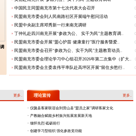
中国民主同盟南充市第十七次代表大会召开
民盟南充市委会到人民南路社区开展端午慰问活动
民盟中央副主席邓秀新一行来南充调研
丁仲礼赴四川南充开展“参政为公、 实干为民”主题教育调..
民盟南充市委会开展“盟心护苗·健康童行”医疗服务暨爱..
调
澜之教育基金会助力西充发展公益项目启动暨
南充民盟地方组织成
民盟南充市委会召开“参政为公、实干为民”主题教育动员..
张澜文献史料陈列馆开馆仪式在..
行
民盟南充市委会理论学习中心组召开2026年第二次集中（扩大..
民盟南充市委会主委袁伟平率队赴高坪区开展“留住乡愁行..
民盟南充市委会2025年工作要点
关于民盟南充市委会2025年部门预算公开的情况
2023年度中国民主同盟南充市委员会部门决算
更多..
理论宣传
更多..
关于民盟南充市委会2024年部门预算公开的情况
仪陇县客家联谊会到营山县“盟员之家”调研客家文化
2021年度民盟南充市委部门决算
产教融合赋能乡村振兴拓展发展新天地
民盟南充市委关于2019年公开遴选工作人员的公告
缅怀先烈 砥砺前行
民盟南充市委印发《关于学习宣传贯彻中共十九大精神的方..
创建学习型组织 强化参政党功能
民盟南充市委关于印发《民盟南充市委2017年工作要点》的通..